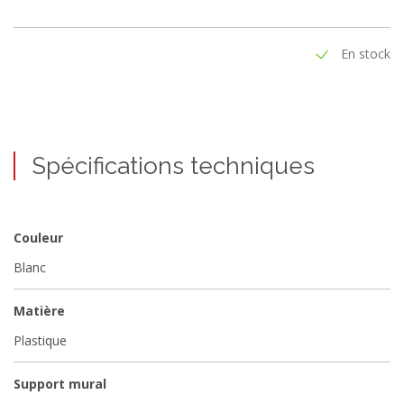
paramètres. Le contrôle se fait via Bluetooth et ZigBee 3.0. Un
montage mural et des piles appropriés sont inclus dans l'emballage.
En stock
Spécifications techniques
Couleur
Blanc
Matière
Plastique
Support mural