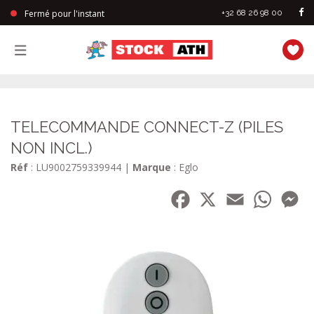
Fermé pour l'instant
+32 68 26 98 00
StockAth
TELECOMMANDE CONNECT-Z (PILES
NON INCL.)
Réf
: LU9002759339944
|
Marque
: Eglo
Facebook
X
Email
WhatsA
Me