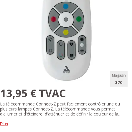
Magasin
37C
13,95 € TVAC
La télécommande Connect-Z peut facilement contrôler une ou
plusieurs lampes Connect-Z. La télécommande vous permet
d'allumer et d'éteindre, d'atténuer et de définir la couleur de la
lumière. La couleur de la lumière peut être blanc chaud, blanc neutre,
blanc froid et différentes nuances RVB. Vous pouvez également
Plus
utiliser la télécommande pour enregistrer les favoris et les