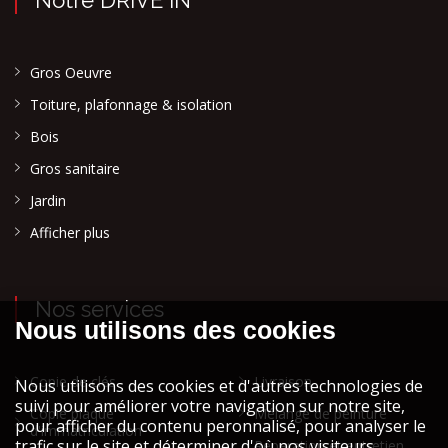
Gros Oeuvre
Toiture, plafonnage & isolation
Bois
Gros sanitaire
Jardin
Afficher plus
Nos services
Copie de clés
Livraison
Copie plaque
Mélange de peinture
d'immatriculation
Réparation et entretien