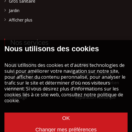
Gros sanitaire
Jardin
Afficher plus
Nos services
Copie de clés
Livraison
Copie plaque
Mélange de peinture
d'immatriculation
Réparation et entretien
Découpe de bois
outillage
Encollage
Réparation remorque
Cookies et vie privée
Mentions légales STOCK ATH