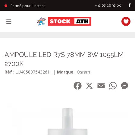
Fermé pour l'instant
+32 68 26 98 00
StockAth
AMPOULE LED R7S 78MM 8W 1055LM
2700K
Réf
: LU4058075432611
|
Marque
: Osram
Facebook
X
Email
WhatsA
Me