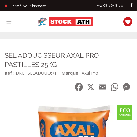
Fermé pour l'instant
+32 68 26 98 00
StockAth
SEL ADOUCISSEUR AXAL PRO
PASTILLES 25KG
Réf
: DRCHSELADOUC6/1
|
Marque
: Axal Pro
Facebook
X
Email
WhatsA
Me