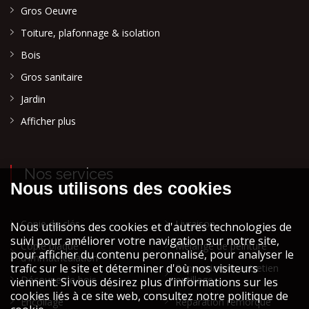
Gros Oeuvre
Toiture, plafonnage & isolation
Bois
Gros sanitaire
Jardin
Afficher plus
Nos services
Copie de clés
Livraison
Copie plaque
Mélange de peinture
d'immatriculation
Réparation et entretien
Découpe de bois
outillage
Encollage
Réparation remorque