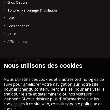
Gros Oeuvre
Toiture, plafonnage & isolation
Bois
Gros sanitaire
Jardin
Afficher plus
Nos services
Copie de clés
Livraison
Copie plaque
Mélange de peinture
d'immatriculation
Réparation et entretien
Découpe de bois
outillage
Encollage
Réparation remorque