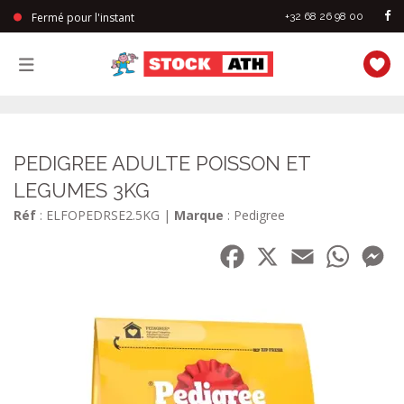
Fermé pour l'instant
+32 68 26 98 00
StockAth
PEDIGREE ADULTE POISSON ET
LEGUMES 3KG
Réf
: ELFOPEDRSE2.5KG
|
Marque
: Pedigree
Facebook
X
Email
WhatsA
Me