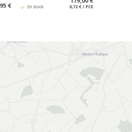
179,00 €
,95 €
Stock faible
En stock
0,72 €
/
PCE