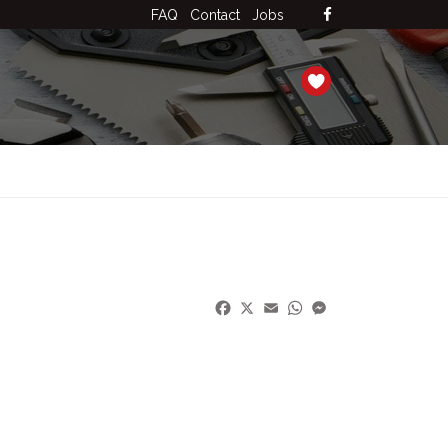
FAQ
Contact
Jobs
Facebook
X
Email
WhatsApp
Messenger