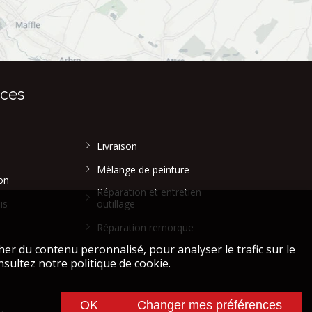
ices
Livraison
Mélange de peinture
on
Réparation et entretien
is
outillage
Réparation remorque