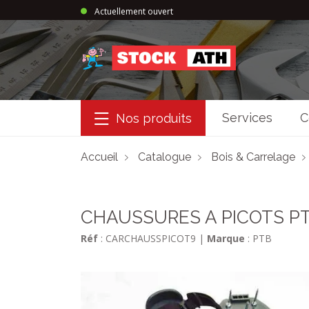
Actuellement ouvert
StockAth
Services
C
Nos produits
Accueil
Catalogue
Bois & Carrelage
CHAUSSURES A PICOTS P
Réf
: CARCHAUSSPICOT9
|
Marque
: PTB