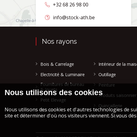
+32 68 26 98 00
info@stock-ath.be
Nos rayons
Bois & Carrelage
Intérieur de la mai
Electricité & Luminaire
Outillage
Fournitures de bureau
Peinture
& Jouets
Produits saisonnier
Petit Elevage
Quincaillerie
Garden
Afficher plus