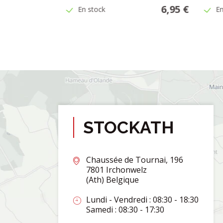
8,95 €
6,95 €
En stock
En
28,87 €
/
L
STOCKATH
Chaussée de Tournai, 196
7801 Irchonwelz
(Ath) Belgique
Lundi - Vendredi : 08:30 - 18:30
Samedi : 08:30 - 17:30