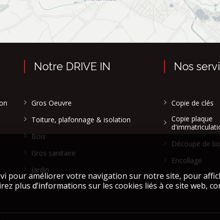
Notre DRIVE IN
Nos serv
son
Gros Oeuvre
Copie de clés
Copie plaque
Toiture, plafonnage & isolation
d'immatriculati
Bois
Découpe de bo
Gros sanitaire
Encollage
Jardin
Afficher plus