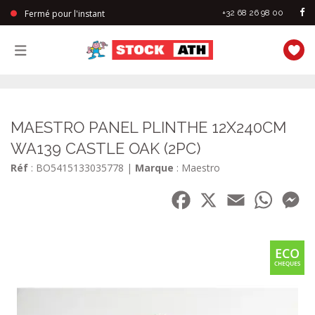
Fermé pour l'instant
+32 68 26 98 00
StockAth
MAESTRO PANEL PLINTHE 12X240CM
WA139 CASTLE OAK (2PC)
Réf
: BO5415133035778
|
Marque
: Maestro
Facebook
X
Email
WhatsA
Me