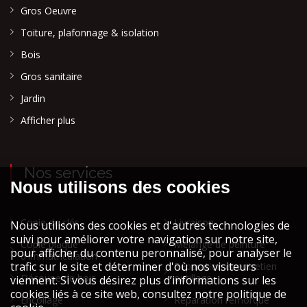
Gros Oeuvre
Toiture, plafonnage & isolation
Bois
Gros sanitaire
Jardin
Afficher plus
Nos services
Copie de clés
Livraison
Copie plaque
Mélange de peinture
d'immatriculation
Réparation et entretien
Découpe de bois
outillage
Encollage
Réparation remorque