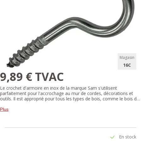
Magasin
16C
9,89 € TVAC
Le crochet d'armoire en inox de la marque Sam s'utilisent
parfaitement pour l'accrochage au mur de cordes, décorations et
outils. Il est approprié pour tous les types de bois, comme le bois dur
ou les panneaux agglomérés. Vous pouvez l'également installer dans
la pierre en utilisant une cheville. Ce crochet en acier inoxydable est
Plus
parfaits pour usage à l'extérieur. L'emballage contient 1 crochets de
60x6 mm.
En stock