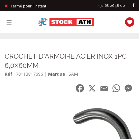
Fermé pour l'instant
+32 68 26 98 00
StockAth
CROCHET D'ARMOIRE ACIER INOX 1PC
6,0X60MM
Réf
: 70113817696
|
Marque
: SAM
Facebook
X
Email
WhatsA
Me