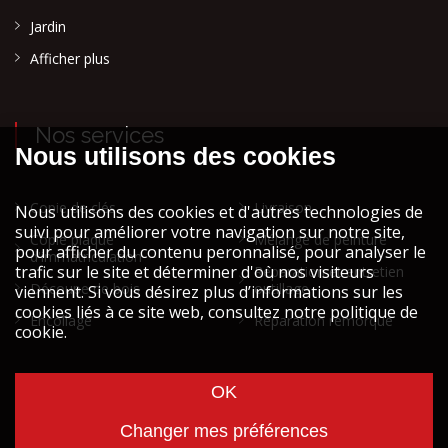
Jardin
Afficher plus
Nos services
Copie de clés
Livraison
Copie plaque
Mélange de peinture
d'immatriculation
Réparation et entretien
Découpe de bois
outillage
Encollage
Réparation remorque
Cookies et vie privée
Mentions légales STOCK ATH
© Copyright
2026
STOCK ATH designed by
Wavenet