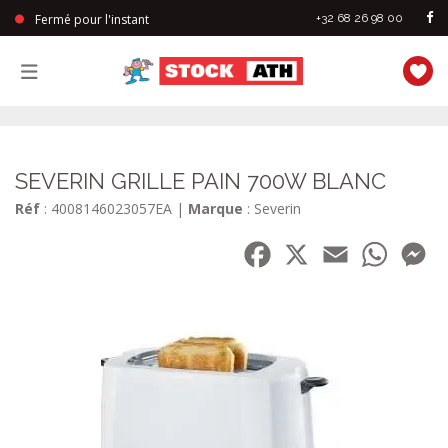
Fermé pour l'instant
+32 68 26 98 00
StockAth
SEVERIN GRILLE PAIN 700W BLANC
Réf
: 4008146023057EA
|
Marque
: Severin
Facebook
X
Email
WhatsA
Me