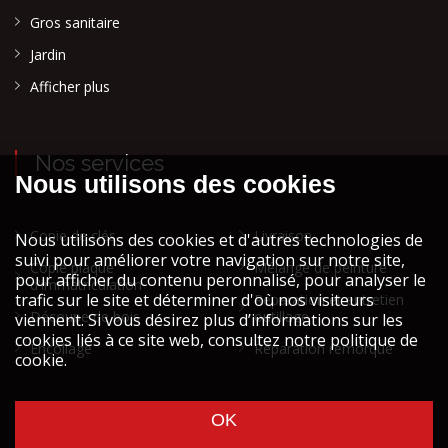
Gros sanitaire
Jardin
Afficher plus
Nos services
Copie de clés
Livraison
Copie plaque
Mélange de peinture
d'immatriculation
Réparation et entretien
Découpe de bois
outillage
Encollage
Réparation remorque
Cookies et vie privée
Mentions légales STOCK ATH