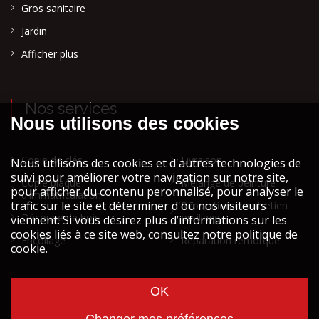
Gros sanitaire
Jardin
Afficher plus
Nos services
Copie de clés
Livraison
Copie plaque
Mélange de peinture
d'immatriculation
Réparation et entretien
Découpe de bois
outillage
Encollage
Réparation remorque
Cookies et vie privée
Mentions légales STOCK ATH