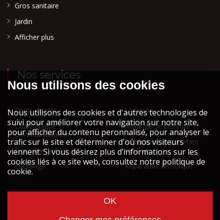
Gros sanitaire
Jardin
Afficher plus
Nos services
Copie de clés
Livraison
Copie plaque
Mélange de peinture
d'immatriculation
Réparation et entretien
Découpe de bois
outillage
Encollage
Réparation remorque
Cookies et vie privée
Mentions légales STOCK ATH