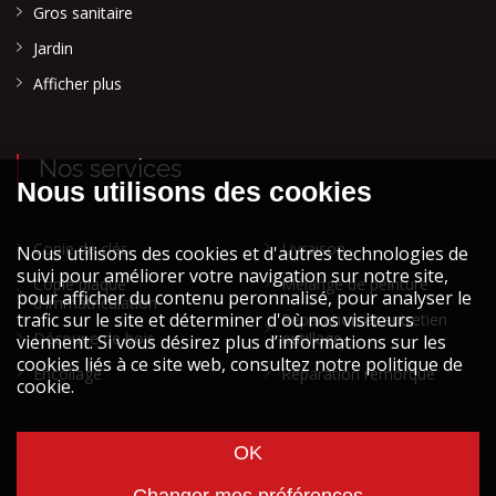
Gros sanitaire
Jardin
Afficher plus
Nos services
Copie de clés
Livraison
Copie plaque
Mélange de peinture
d'immatriculation
Réparation et entretien
Découpe de bois
outillage
Encollage
Réparation remorque
Cookies et vie privée
Mentions légales STOCK ATH