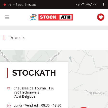
Fermé pour l'instant
+32 68 26 98 00
StockAth
Drive in
STOCKATH
Chaussée de Tournai, 196
7801 Irchonwelz
(Ath) Belgique
Lundi - Vendredi : 08:30 - 18:30