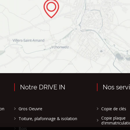
Notre DRIVE IN
Nos serv
son
Gros Oeuvre
Copie de clés
Copie plaque
Toiture, plafonnage & isolation
d'immatriculati
Bois