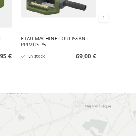
Suivant
T
ETAU MACHINE COULISSANT
ETAU MECANI
PRIMUS 75
JOINT FMZ
,95 €
69,00 €
En stock
En stock