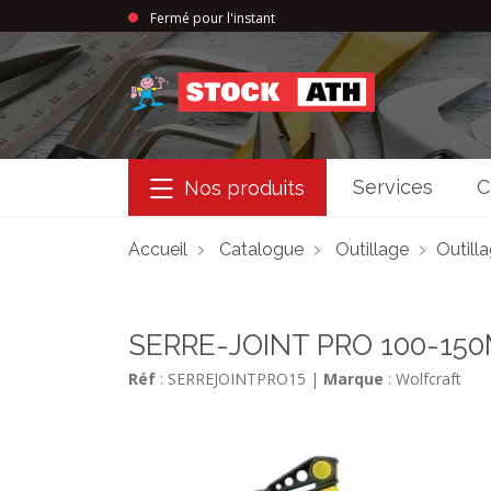
Fermé pour l'instant
StockAth
Services
C
Nos produits
Accueil
Catalogue
Outillage
Outill
SERRE-JOINT PRO 100-15
Réf
: SERREJOINTPRO15
|
Marque
: Wolfcraft