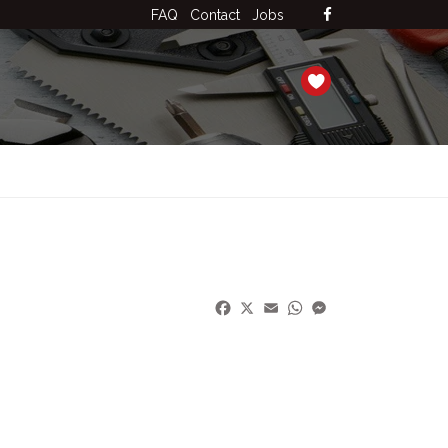
FAQ
Contact
Jobs
Facebook
X
Email
WhatsApp
Messenger