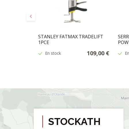
Précédent
1.6KG
STANLEY FATMAX TRADELIFT
SERR
1PCE
POWE
43,95 €
109,00 €
En stock
En
STOCKATH