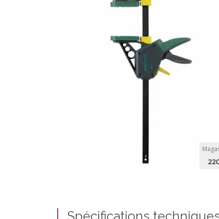
Magas
22
Spécifications technique