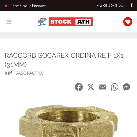
Fermé pour l'instant
+32 68 26 98 00
StockAth
RACCORD SOCAREX ORDINAIRE F 1X1
(31MM)
Réf
: SASORAOF1X1
Facebook
X
Email
WhatsA
Me