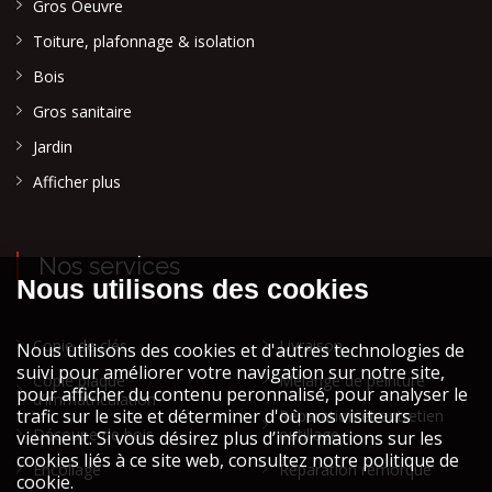
Gros Oeuvre
Toiture, plafonnage & isolation
Bois
Gros sanitaire
Jardin
Afficher plus
Nos services
Copie de clés
Livraison
Copie plaque
Mélange de peinture
d'immatriculation
Réparation et entretien
Découpe de bois
outillage
Encollage
Réparation remorque