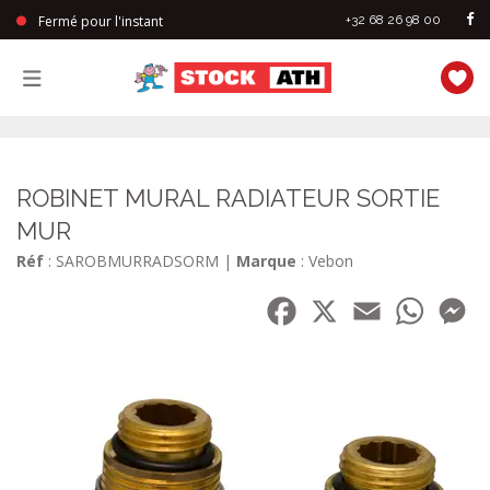
Fermé pour l'instant
+32 68 26 98 00
StockAth
ROBINET MURAL RADIATEUR SORTIE
MUR
Réf
: SAROBMURRADSORM
|
Marque
: Vebon
Facebook
X
Email
WhatsA
Me