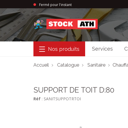
Fermé pour l'instant
StockAth
Services
C
Nos produits
Accueil
Catalogue
Sanitaire
Chauffa
SUPPORT DE TOIT D:80
Réf
: SANITSUPPOTRTOI