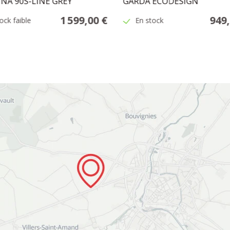
INA 90S-LINE GREY
GARDA ECODESIGN
1 599,00 €
949,
ock faible
En stock