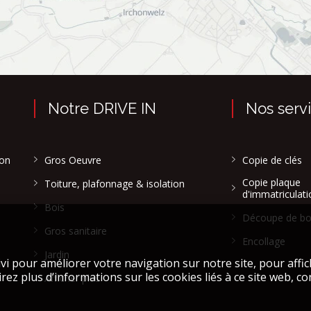
Notre DRIVE IN
Nos serv
son
Gros Oeuvre
Copie de clés
Copie plaque
Toiture, plafonnage & isolation
d'immatriculati
Bois
Découpe de bo
Gros sanitaire
Encollage
Jardin
Afficher plus