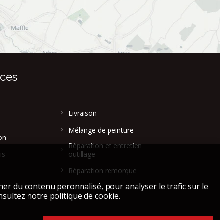
ices
Livraison
Mélange de peinture
on
Réparation et entretien
is
outillage
Réparation remorque