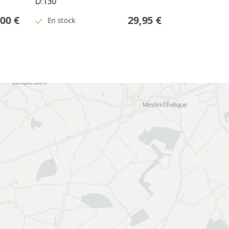
D:130
00 €
29,95 €
En stock
En stock