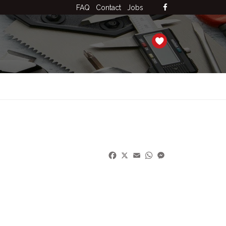
FAQ
Contact
Jobs
Facebook
X
Email
WhatsApp
Messenger