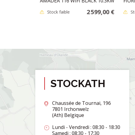
AMADEA 116 WIFI BLACK 10.3KW
FIOR
48,95 €
2 599,00 €
Stock faible
St
STOCKATH
Chaussée de Tournai, 196
7801 Irchonwelz
(Ath) Belgique
Lundi - Vendredi : 08:30 - 18:30
Samedi : 08:30 - 17:30