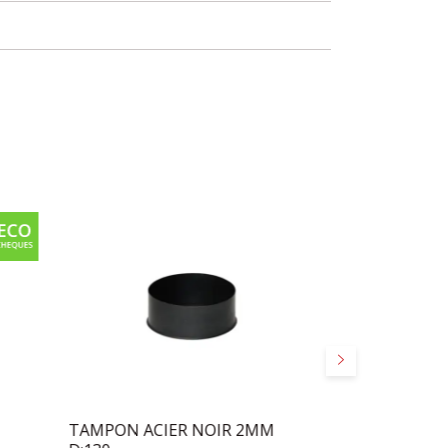
Suivant
TAMPON ACIER NOIR 2MM
PYREX POUR 