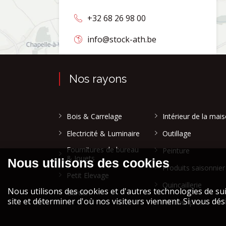
+32 68 26 98 00
info@stock-ath.be
Nos rayons
Bois & Carrelage
Intérieur de la mai
Electricité & Luminaire
Outillage
Fournitures de bureau
Peinture
& Jouets
Produits saisonnier
Petit Elevage
Quincaillerie
Garden
Afficher plus