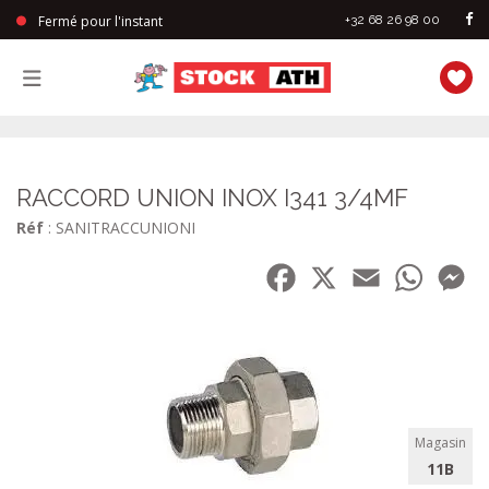
Fermé pour l'instant
+32 68 26 98 00
StockAth
RACCORD UNION INOX I341 3/4MF
Réf
: SANITRACCUNIONI
Facebook
X
Email
WhatsA
Me
Magasin
11B