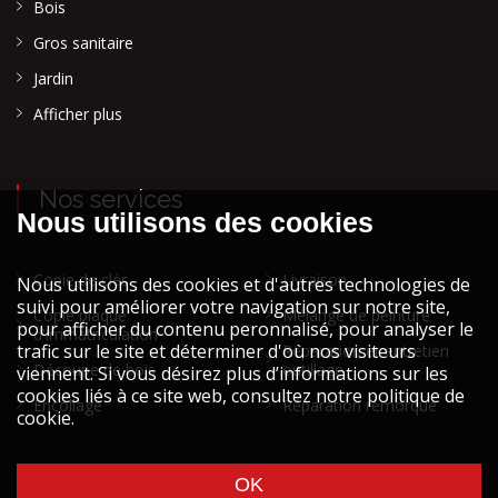
Bois
Gros sanitaire
Jardin
Afficher plus
Nos services
Copie de clés
Livraison
Copie plaque
Mélange de peinture
d'immatriculation
Réparation et entretien
Découpe de bois
outillage
Encollage
Réparation remorque
Cookies et vie privée
Mentions légales STOCK ATH