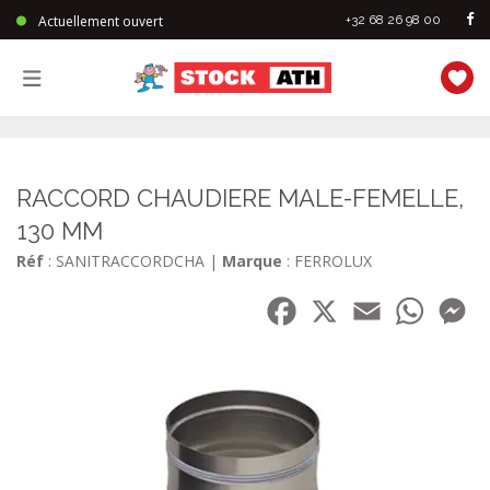
Actuellement ouvert
+32 68 26 98 00
StockAth
RACCORD CHAUDIERE MALE-FEMELLE,
130 MM
Réf
: SANITRACCORDCHA
|
Marque
: FERROLUX
Facebook
X
Email
WhatsA
Me