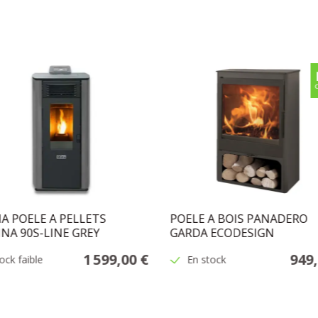
A POELE A PELLETS
POELE A BOIS PANADERO
INA 90S-LINE GREY
GARDA ECODESIGN
1 599,00 €
949,
ock faible
En stock