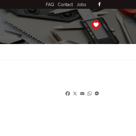
FAQ
Contact
Jobs
Facebook
X
Email
WhatsApp
Messenger