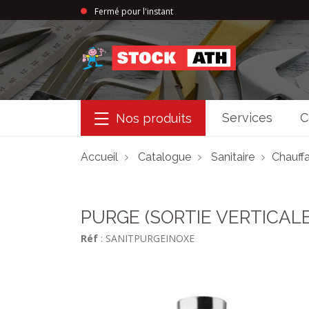
Fermé pour l'instant
StockAth
Services
C
Nos produits
Accueil
Catalogue
Sanitaire
Chauffa
PURGE (SORTIE VERTICALE
Réf
: SANITPURGEINOXE