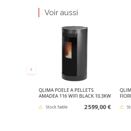
Voir aussi
Précédent
 D:131MM
QLIMA POELE A PELLETS
QLIM
AMADEA 116 WIFI BLACK 10.3KW
FIOR
48,95 €
2 599,00 €
Stock faible
St