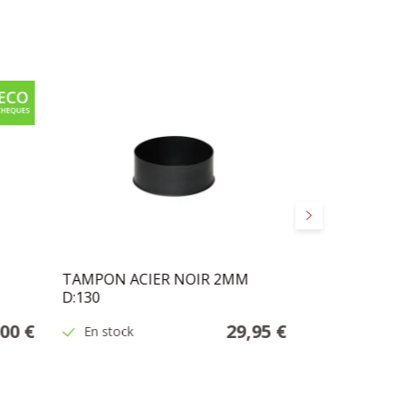
Suivant
TAMPON ACIER NOIR 2MM
PYREX POUR 
D:130
00 €
29,95 €
En stock
En stock