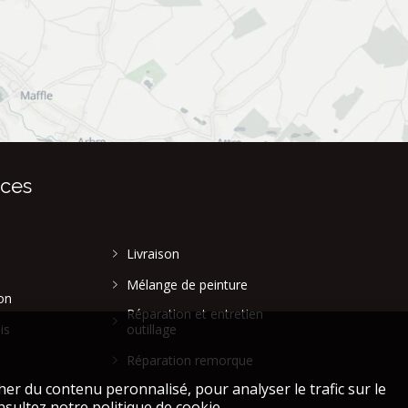
ices
Livraison
Mélange de peinture
on
Réparation et entretien
is
outillage
Réparation remorque