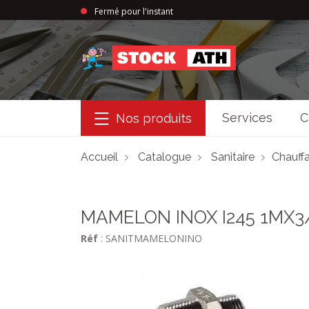
Fermé pour l'instant
StockAth
Services
C
Nos produits
Accueil
Catalogue
Sanitaire
Chauffa
MAMELON INOX I245 1MX3
Réf
: SANITMAMELONINO