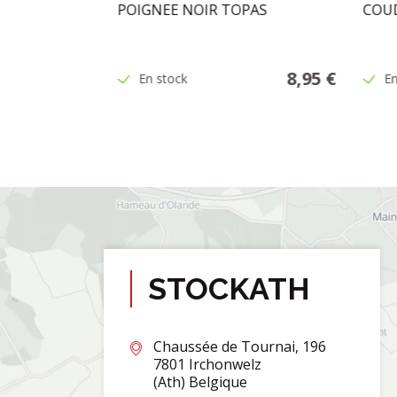
SPHER
POIGNEE NOIR TOPAS
COUD
BRE 3/8
5,95 €
8,95 €
En stock
En
STOCKATH
Chaussée de Tournai, 196
7801 Irchonwelz
(Ath) Belgique