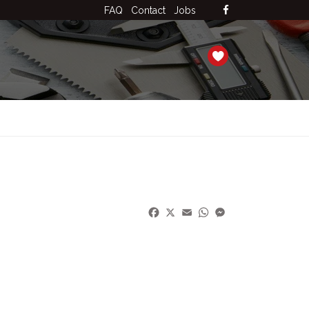
FAQ
Contact
Jobs
Facebook
X
Email
WhatsApp
Messenger