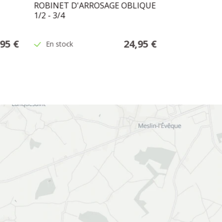
ROBINET D'ARROSAGE OBLIQUE
FILTRE MAGI
1/2 - 3/4
,95 €
24,95 €
En stock
En stock