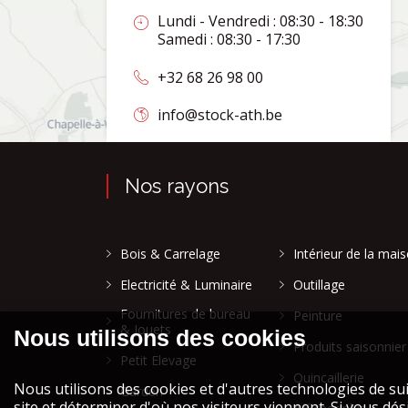
Lundi - Vendredi : 08:30 - 18:30
Samedi : 08:30 - 17:30
+32 68 26 98 00
info@stock-ath.be
Nos rayons
Bois & Carrelage
Intérieur de la mai
Electricité & Luminaire
Outillage
Fournitures de bureau
Peinture
& Jouets
Produits saisonnier
Petit Elevage
Quincaillerie
Garden