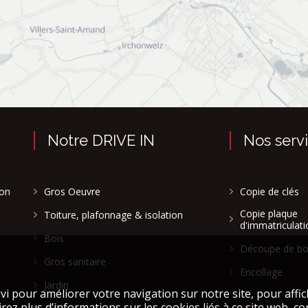
Notre DRIVE IN
Nos serv
son
Gros Oeuvre
Copie de clés
Copie plaque
Toiture, plafonnage & isolation
d'immatriculati
Bois
Découpe de bo
Gros sanitaire
Encollage
Jardin