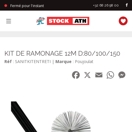
Fermé pour l'instant
+32 68 26 98 00
StockAth
KIT DE RAMONAGE 12M D:80/100/150
Réf
: SANITKITENTRETI
|
Marque
: Poujoulat
Facebook
X
Email
WhatsA
Me