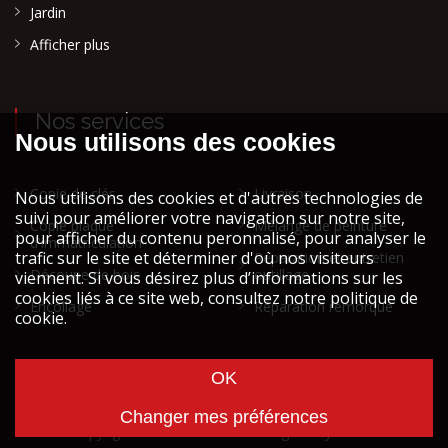
Jardin
Afficher plus
Nos services
Copie de clés
Livraison
Copie plaque
Mélange de peinture
d'immatriculation
Réparation et entretien
Découpe de bois
outillage
Encollage
Réparation remorque
Cookies et vie privée
Mentions légales STOCK ATH
© Copyright
2026
STOCK ATH designed by
Wavenet