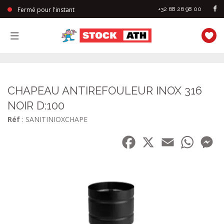
Fermé pour l'instant
+32 68 26 98 00
StockAth
CHAPEAU ANTIREFOULEUR INOX 316
NOIR D:100
Réf
: SANITINIOXCHAPE
Facebook
X
Email
WhatsA
Me