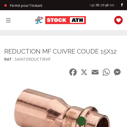
Fermé pour l'instant
+32 68 26 98 00
StockAth
REDUCTION MF CUIVRE COUDE 15X12
Réf
: SANITERDUCTIRHF
Facebook
X
Email
WhatsA
Me