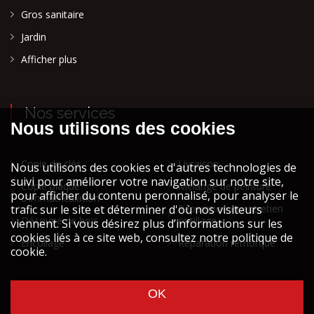
Gros sanitaire
Jardin
Afficher plus
Nos services
Copie de clés
Livraison
Copie plaque
Mélange de peinture
d'immatriculation
Réparation et entretien
Découpe de bois
outillage
Encollage
Réparation remorque
Cookies et vie privée
Mentions légales STOCK ATH