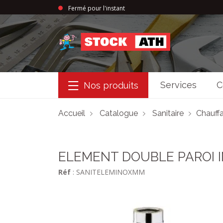
Fermé pour l'instant
StockAth
Services
C
Nos produits
Accueil
Catalogue
Sanitaire
Chauffa
ELEMENT DOUBLE PAROI IN
Réf
: SANITELEMINOXMM