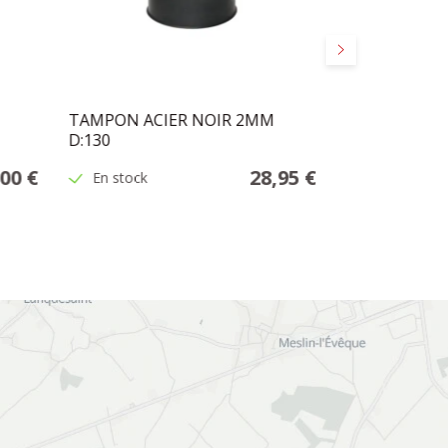
Suivant
TAMPON ACIER NOIR 2MM
PYREX POUR 
D:130
00 €
28,95 €
En stock
En stock