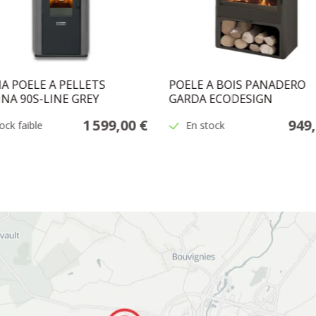
A POELE A PELLETS
POELE A BOIS PANADERO
INA 90S-LINE GREY
GARDA ECODESIGN
1 599,00 €
949,
ock faible
En stock