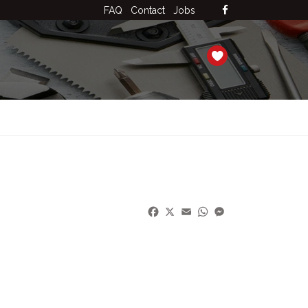
FAQ
Contact
Jobs
Facebook
X
Email
WhatsApp
Messenger