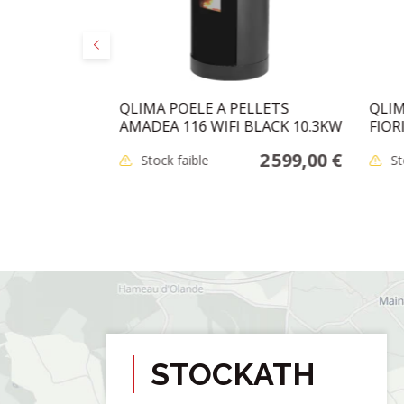
Précédent
 D:131MM
QLIMA POELE A PELLETS
QLIM
AMADEA 116 WIFI BLACK 10.3KW
FIOR
48,95 €
2 599,00 €
Stock faible
St
STOCKATH