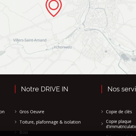
Notre DRIVE IN
Nos serv
son
Gros Oeuvre
Copie de clés
Copie plaque
Toiture, plafonnage & isolation
d'immatriculati
Bois