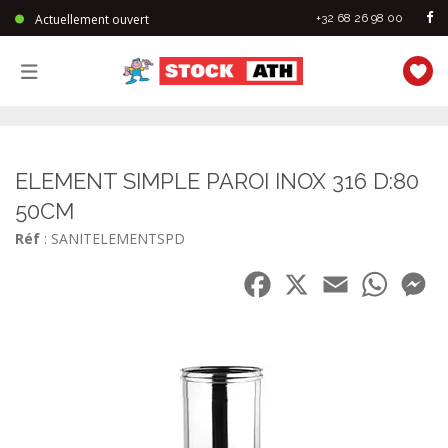
Actuellement ouvert
+32 68 26 98 00
StockAth
ELEMENT SIMPLE PAROI INOX 316 D:80
50CM
Réf
: SANITELEMENTSPD
Facebook
X
Email
WhatsA
Me