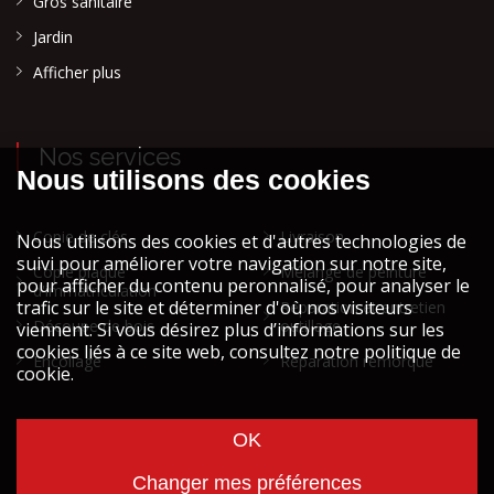
Gros sanitaire
Jardin
Afficher plus
Nos services
Copie de clés
Livraison
Copie plaque
Mélange de peinture
d'immatriculation
Réparation et entretien
Découpe de bois
outillage
Encollage
Réparation remorque
Cookies et vie privée
Mentions légales STOCK ATH