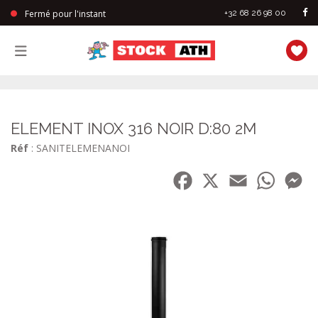
Fermé pour l'instant
+32 68 26 98 00
StockAth
ELEMENT INOX 316 NOIR D:80 2M
Réf
: SANITELEMENANOI
Facebook
X
Email
WhatsA
Me