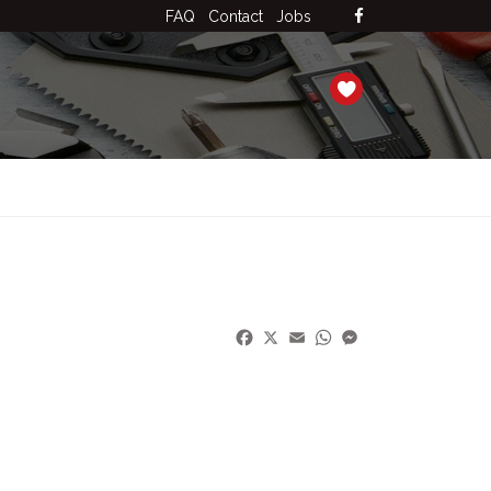
FAQ
Contact
Jobs
Facebook
X
Email
WhatsApp
Messenger