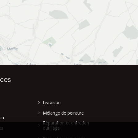
ices
Livraison
Mélange de peinture
on
Réparation et entretien
is
outillage