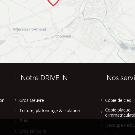
Notre DRIVE IN
Nos serv
son
Gros Oeuvre
Copie de clés
Copie plaque
Toiture, plafonnage & isolation
d'immatriculati
Bois
Découpe de bo
Gros sanitaire