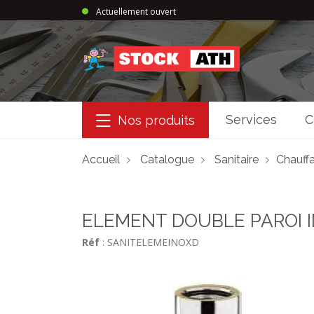
Actuellement ouvert
StockAth
Services
C
Nos produits
Accueil
Catalogue
Sanitaire
Chauffa
ELEMENT DOUBLE PAROI I
Réf
: SANITELEMEINOXD