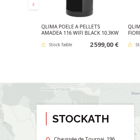
Précédent
 D:131MM
QLIMA POELE A PELLETS
QLIM
AMADEA 116 WIFI BLACK 10.3KW
FIOR
48,95 €
2 599,00 €
Stock faible
St
STOCKATH
Chaussée de Tournai, 196