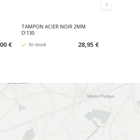
Suivant
TAMPON ACIER NOIR 2MM
PYREX POUR 
D:130
00 €
28,95 €
En stock
En stock