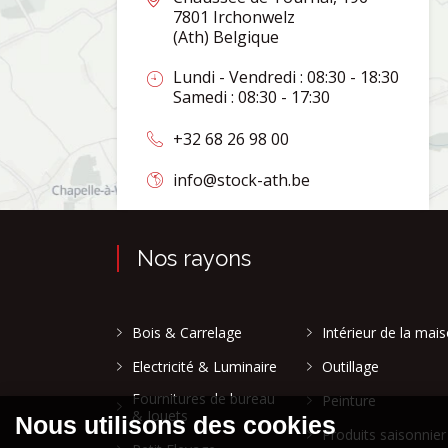
7801 Irchonwelz
(Ath) Belgique
Lundi - Vendredi : 08:30 - 18:30
Samedi : 08:30 - 17:30
+32 68 26 98 00
info@stock-ath.be
Nos rayons
Bois & Carrelage
Intérieur de la mai
Electricité & Luminaire
Outillage
Fournitures de bureau
Peinture
& Jouets
Produits saisonnier