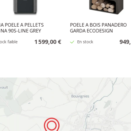
A POELE A PELLETS
POELE A BOIS PANADERO
INA 90S-LINE GREY
GARDA ECODESIGN
1 599,00 €
949,
ock faible
En stock