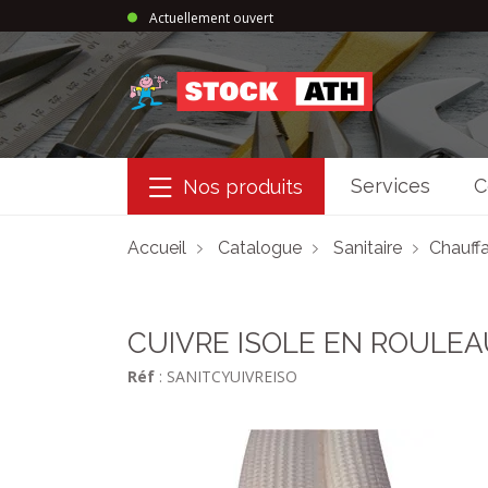
Actuellement ouvert
StockAth
Services
C
Nos produits
Accueil
Catalogue
Sanitaire
Chauffa
CUIVRE ISOLE EN ROULEA
Réf
: SANITCYUIVREISO