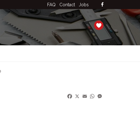
FAQ
Contact
Jobs
e
Facebook
X
Email
WhatsApp
Messenger