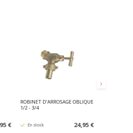
Suivant
ROBINET D'ARROSAGE OBLIQUE
FILTRE MAGI
1/2 - 3/4
,95 €
24,95 €
En stock
En stock