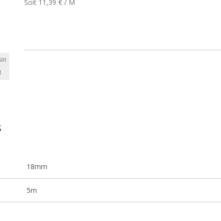
Soit 11,39 € / M
in
B
s
18mm
5m