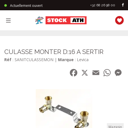
Actuellement ouvert
+32 68 26 98 00
StockAth
CULASSE MONTER D:16 A SERTIR
Réf
: SANITCULASSEMON
|
Marque
: Levica
Facebook
X
Email
WhatsA
Me
Magasin