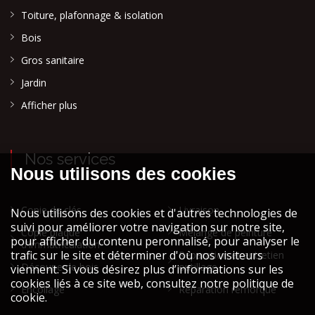
Toiture, plafonnage & isolation
Bois
Gros sanitaire
Jardin
Afficher plus
Nos services
Copie de clés
Livraison
Copie plaque
Mélange de peinture
d'immatriculation
Réparation et entretien
Découpe de bois
outillage
Encollage
Réparation remorque