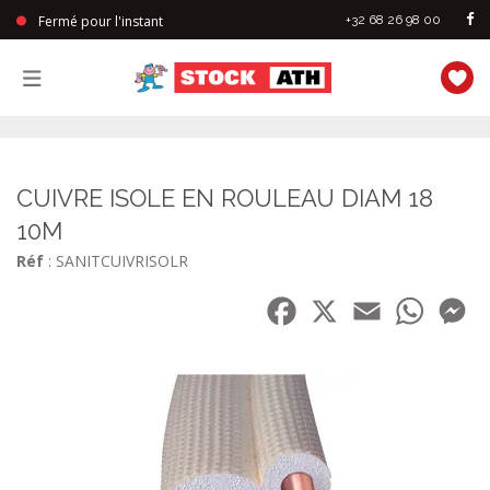
Fermé pour l'instant
+32 68 26 98 00
StockAth
CUIVRE ISOLE EN ROULEAU DIAM 18
10M
Réf
: SANITCUIVRISOLR
Facebook
X
Email
WhatsA
Me