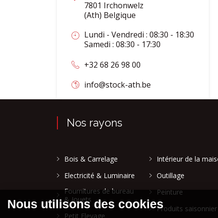
7801 Irchonwelz
(Ath) Belgique
Lundi - Vendredi : 08:30 - 18:30
Samedi : 08:30 - 17:30
+32 68 26 98 00
info@stock-ath.be
Nos rayons
Bois & Carrelage
Intérieur de la mai
Electricité & Luminaire
Outillage
Fournitures de bureau
Peinture
& Jouets
Produits saisonnier
Petit Elevage