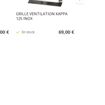
GRILLE VENTILATION KAPPA
GRILLE VENT
125 INOX
D.100MM NO
,00 €
69,00 €
En stock
En stock