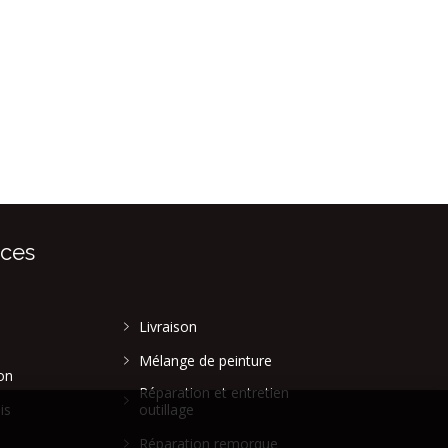
ices
Livraison
Mélange de peinture
on
Réparation et entretien
is
outillage
Réparation remorque