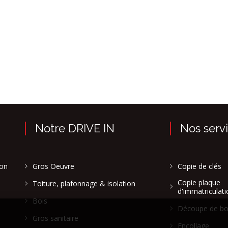
Notre DRIVE IN
Nos serv
son
Gros Oeuvre
Copie de clés
Copie plaque
Toiture, plafonnage & isolation
d'immatriculati
Bois
Découpe de bo
Gros sanitaire
Encollage