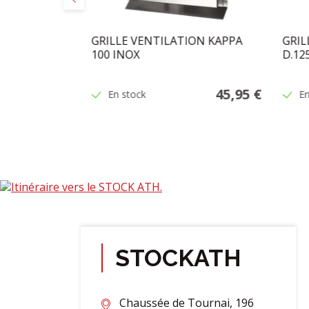
ON ALU
GRILLE VENTILATION KAPPA
GRIL
100 INOX
D.1
10,95 €
45,95 €
En stock
En
STOCKATH
Chaussée de Tournai, 196