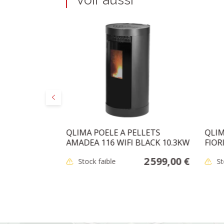
Voir aussi
Précédent
 D:131MM
QLIMA POELE A PELLETS
QLIM
AMADEA 116 WIFI BLACK 10.3KW
FIOR
48,95 €
2 599,00 €
Stock faible
St