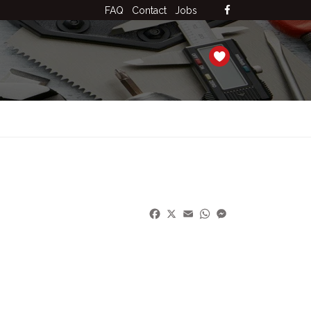
FAQ
Contact
Jobs
Facebook
X
Email
WhatsApp
Messenger