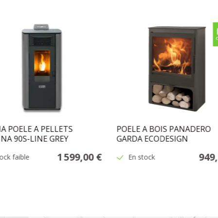
A POELE A PELLETS
POELE A BOIS PANADERO
INA 90S-LINE GREY
GARDA ECODESIGN
1 599,00 €
949,
ock faible
En stock