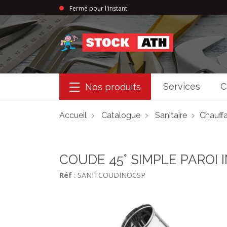
Fermé pour l'instant
StockAth
Services
C
Nos produits
Accueil
Catalogue
Sanitaire
Chauffa
COUDE 45° SIMPLE PAROI I
Réf
: SANITCOUDINOCSP