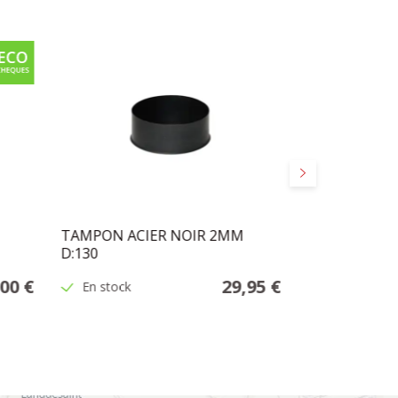
Suivant
TAMPON ACIER NOIR 2MM
PYREX POUR 
D:130
00 €
29,95 €
En stock
En stock