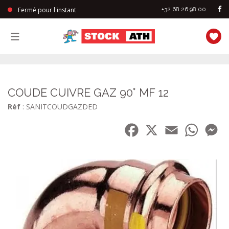
Fermé pour l'instant
+32 68 26 98 00
StockAth
COUDE CUIVRE GAZ 90° MF 12
Réf
: SANITCOUDGAZDED
Facebook
X
Email
WhatsA
Me