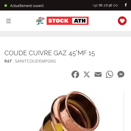
Actuellement ouvert
+32 68 26 98 00
StockAth
COUDE CUIVRE GAZ 45°MF 15
Réf
: SANITCOUDEMFGRG
Facebook
X
Email
WhatsA
Me