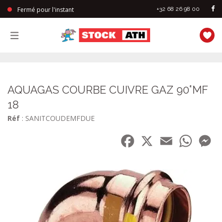
Fermé pour l'instant
+32 68 26 98 00
StockAth
AQUAGAS COURBE CUIVRE GAZ 90°MF
18
Réf
: SANITCOUDEMFDUE
Facebook
X
Email
WhatsA
Me