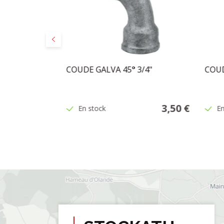
Précédent
SPHER
COUDE GALVA 45° 3/4"
COUD
BRE 3/8
5,95 €
3,50 €
En stock
En