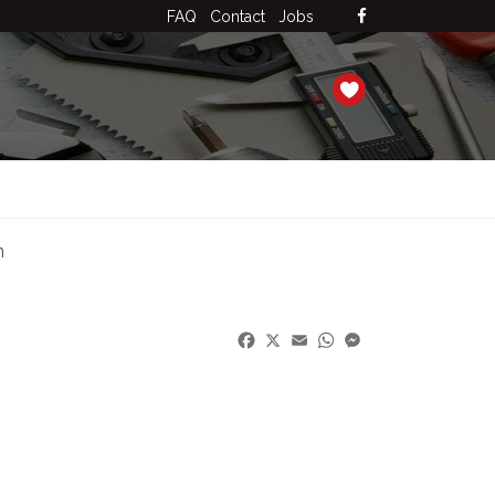
FAQ
Contact
Jobs
n
Facebook
X
Email
WhatsApp
Messenger