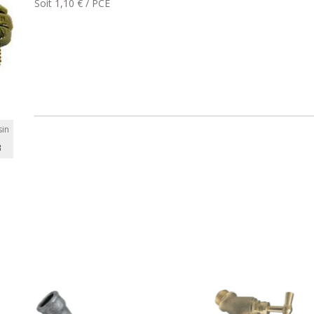
Soit 1,10 € / PCE
in
B