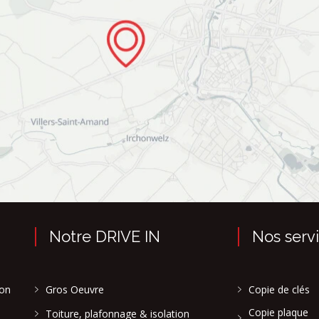
Notre DRIVE IN
Nos serv
son
Gros Oeuvre
Copie de clés
Copie plaque
Toiture, plafonnage & isolation