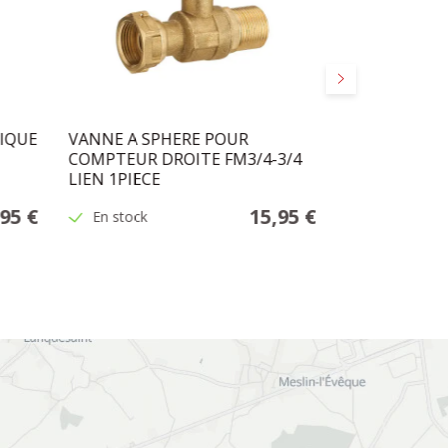
Suivant
IQUE
VANNE A SPHERE POUR
RACCORD 2PI
COMPTEUR DROITE FM3/4-3/4
1"-33/4 LIEN
LIEN 1PIECE
,95 €
15,95 €
En stock
En stock