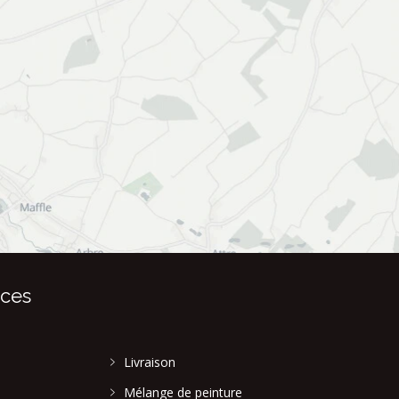
ices
Livraison
Mélange de peinture