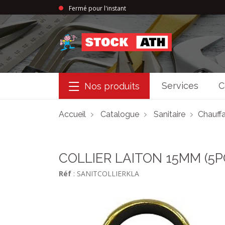
Fermé pour l'instant
StockAth
Services
C
Nos produits
Accueil
Catalogue
Sanitaire
Chauffa
COLLIER LAITON 15MM (5P
Réf
: SANITCOLLIERKLA