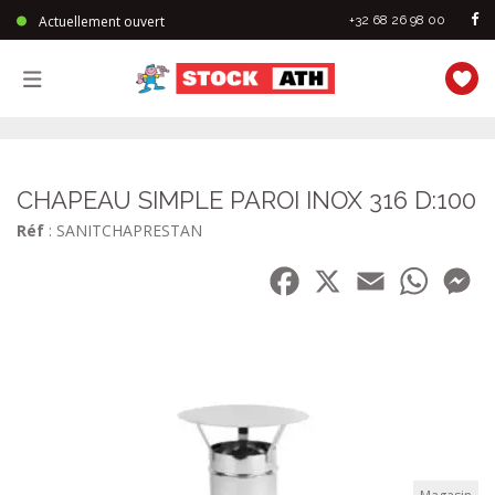
Actuellement ouvert
+32 68 26 98 00
StockAth
CHAPEAU SIMPLE PAROI INOX 316 D:100
Réf
: SANITCHAPRESTAN
Facebook
X
Email
WhatsA
Me