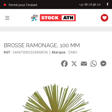
Fermé pour l'instant
+32 68 26 98 00
StockAth
BROSSE RAMONAGE, 100 MM
Réf
: SANITBROSSRAMON
|
Marque
: DMO
Facebook
X
Email
WhatsA
Me