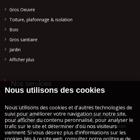
Gros Oeuvre
Toiture, plafonnage & isolation
Bois
Gros sanitaire
Jardin
Afficher plus
Nos services
Copie de clés
Livraison
Copie plaque
Mélange de peinture
d'immatriculation
Réparation et entretien
Découpe de bois
outillage