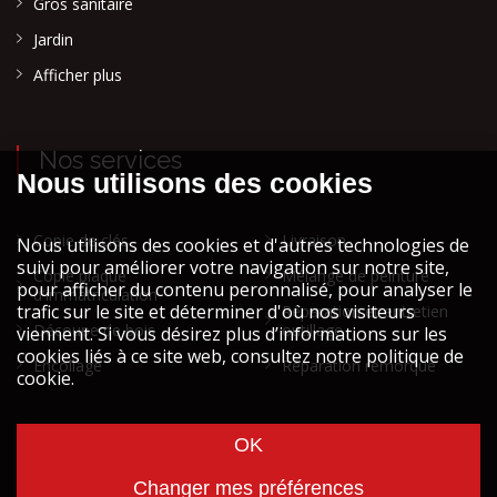
Gros sanitaire
Jardin
Afficher plus
Nos services
Copie de clés
Livraison
Copie plaque
Mélange de peinture
d'immatriculation
Réparation et entretien
Découpe de bois
outillage
Encollage
Réparation remorque
Cookies et vie privée
Mentions légales STOCK ATH