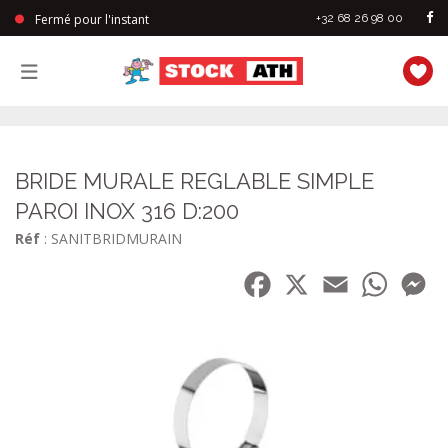
Fermé pour l'instant
+32 68 26 98 00
StockAth
BRIDE MURALE REGLABLE SIMPLE
PAROI INOX 316 D:200
Réf
: SANITBRIDMURAIN
Facebook
X
Email
WhatsA
Me