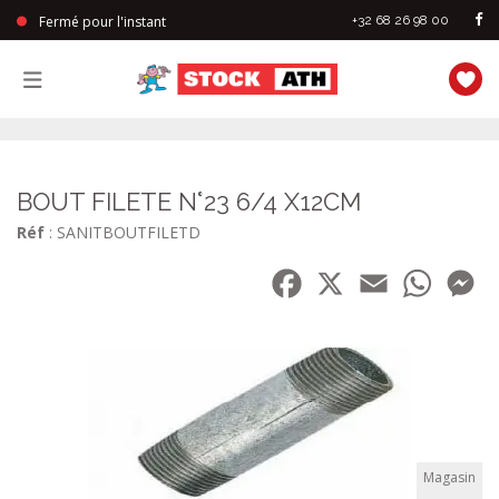
Fermé pour l'instant
+32 68 26 98 00
StockAth
BOUT FILETE N°23 6/4 X12CM
Réf
: SANITBOUTFILETD
Facebook
X
Email
WhatsA
Me
Magasin