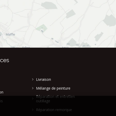
ices
Livraison
Mélange de peinture
on
Réparation et entretien
is
outillage
Réparation remorque