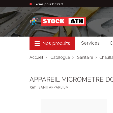
Fermé pour l'instant
StockAth
Services
C
Nos produits
Accueil
Catalogue
Sanitaire
Chauffa
APPAREIL MICROMETRE D
Réf
: SANITAPPAREILMI