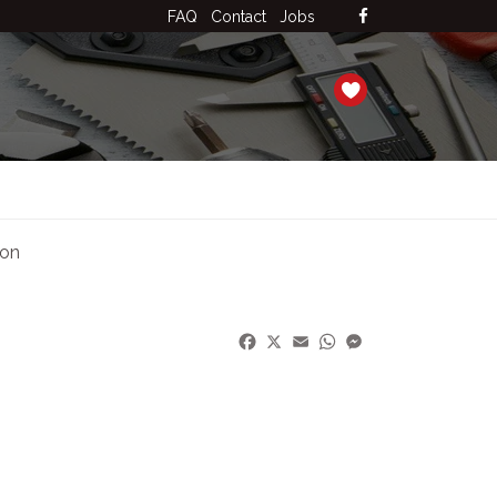
FAQ
Contact
Jobs
ion
Facebook
X
Email
WhatsApp
Messenger