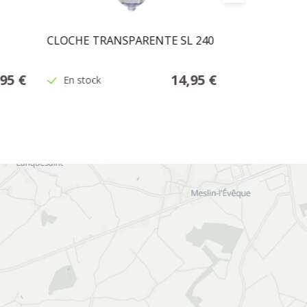
CLOCHE TRANSPARENTE SL 240
CLOCHE NOI
,95 €
14,95 €
En stock
En stock