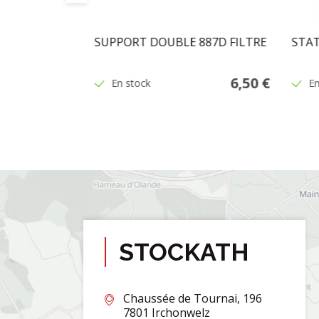
2100/UV4100
SUPPORT DOUBLE 887D FILTRE
STAT
21,95 €
6,50 €
En stock
En
STOCKATH
Chaussée de Tournai, 196
7801 Irchonwelz