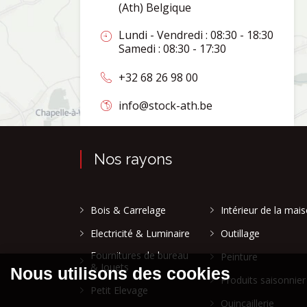
(Ath) Belgique
Lundi - Vendredi : 08:30 - 18:30
Samedi : 08:30 - 17:30
+32 68 26 98 00
info@stock-ath.be
Nos rayons
Bois & Carrelage
Intérieur de la mai
Electricité & Luminaire
Outillage
Fournitures de bureau
Peinture
& Jouets
Produits saisonnier
Petit Elevage
Quincaillerie