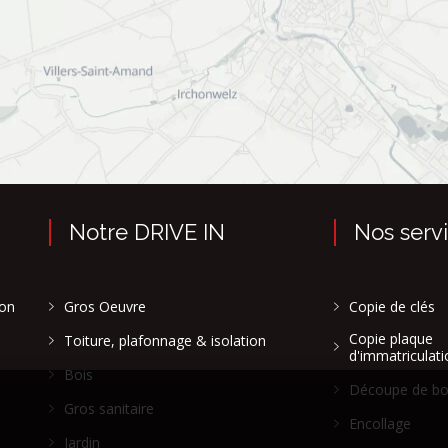
Notre DRIVE IN
Nos serv
son
Gros Oeuvre
Copie de clés
Copie plaque
Toiture, plafonnage & isolation
d'immatriculati
Bois
Découpe de bo
Gros sanitaire
Encollage
Jardin