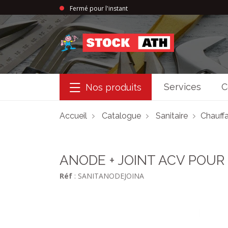
Fermé pour l'instant
StockAth
Services
C
Nos produits
Accueil
Catalogue
Sanitaire
Chauffa
ANODE + JOINT ACV POUR
Réf
: SANITANODEJOINA