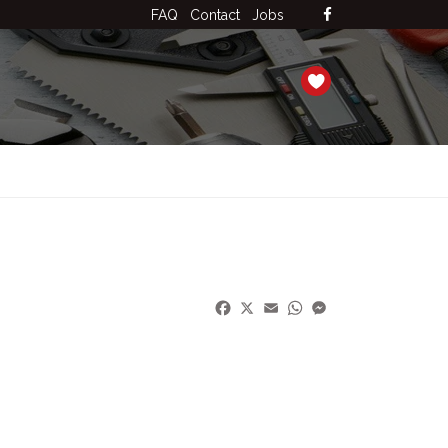
FAQ
Contact
Jobs
Facebook
X
Email
WhatsApp
Messenger