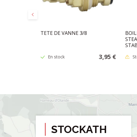
Précédent
 ACV POUR
TETE DE VANNE 3/8
BOIL
STEA
STA
16,95 €
3,95 €
En stock
St
STOCKATH