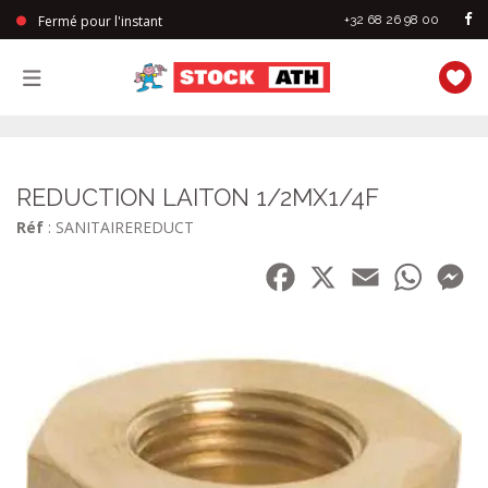
Fermé pour l'instant
+32 68 26 98 00
StockAth
REDUCTION LAITON 1/2MX1/4F
Réf
: SANITAIREREDUCT
Facebook
X
Email
WhatsA
Me