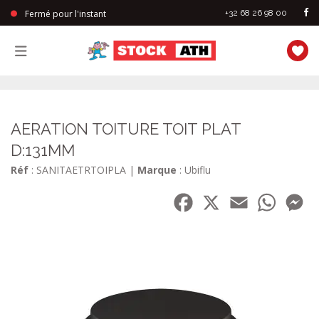
Fermé pour l'instant
+32 68 26 98 00
StockAth
AERATION TOITURE TOIT PLAT
D:131MM
Réf
: SANITAETRTOIPLA
|
Marque
: Ubiflu
Facebook
X
Email
WhatsA
Me