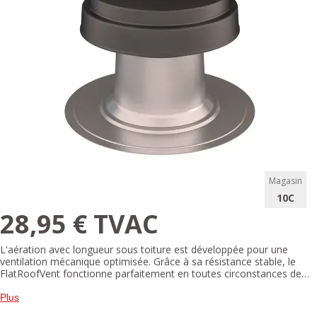
Magasin
10C
28,95 € TVAC
L'aération avec longueur sous toiture est développée pour une
ventilation mécanique optimisée. Grâce à sa résistance stable, le
FlatRoofVent fonctionne parfaitement en toutes circonstances de
vent. Le FlatRoofVent dispose d'une plaque à coller intégrée et les
trous de vis supplémentaires assurent une installation optimale du
Plus
passage. Grâce à son design intelligent, le chapeau en PP a une large