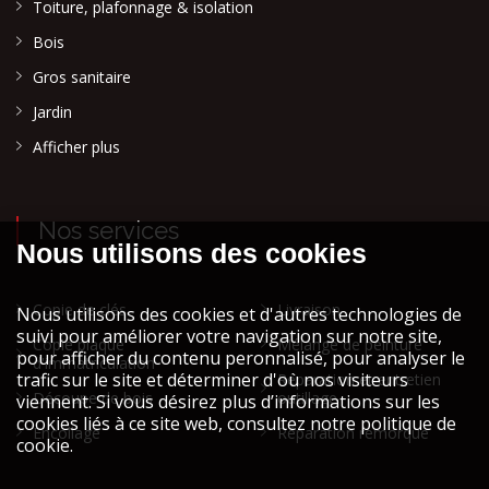
Toiture, plafonnage & isolation
Bois
Gros sanitaire
Jardin
Afficher plus
Nos services
Copie de clés
Livraison
Copie plaque
Mélange de peinture
d'immatriculation
Réparation et entretien
Découpe de bois
outillage
Encollage
Réparation remorque