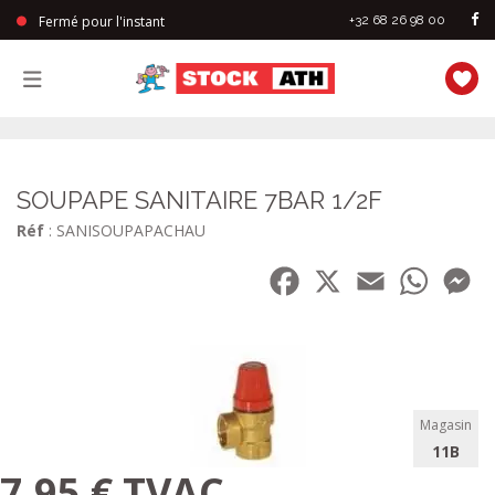
Fermé pour l'instant
+32 68 26 98 00
StockAth
SOUPAPE SANITAIRE 7BAR 1/2F
Réf
: SANISOUPAPACHAU
Facebook
X
Email
WhatsA
Me
Magasin
11B
7,95 € TVAC