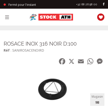
Fermé pour l'instant
+32 68 26 98 00
StockAth
ROSACE INOX 316 NOIR D:100
Réf
: SANIROSACENOIRD
Facebook
X
Email
WhatsA
Me
Magasin
9B