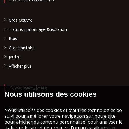
Gros Oeuvre
Toiture, plafonnage & isolation
Bois
Gros sanitaire
Jardin
Afficher plus
Nos services
Copie de clés
Livraison
Copie plaque
Mélange de peinture
d'immatriculation
Réparation et entretien