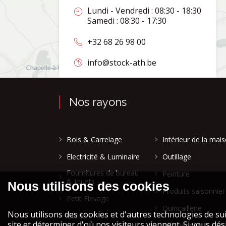
Lundi - Vendredi : 08:30 - 18:30
Samedi : 08:30 - 17:30
+32 68 26 98 00
info@stock-ath.be
Nos rayons
Bois & Carrelage
Intérieur de la mai
Electricité & Luminaire
Outillage
Fournitures de bureau
Peinture
& Jouets
Produits saisonnier
Petit Elevage
Quincaillerie
Garden
Afficher plus