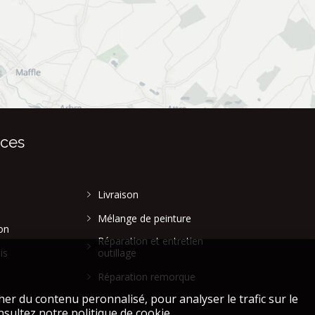
ices
Livraison
Mélange de peinture
on
Réparation et entretien
is
outillage
Réparation remorque