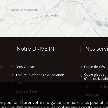
Notre DRIVE IN
Nos serv
son
Gros Oeuvre
Copie de clés
Copie plaque
Toiture, plafonnage & isolation
d'immatriculati
Bois
Découpe de bo
Gros sanitaire
Encollage
Jardin
Afficher plus