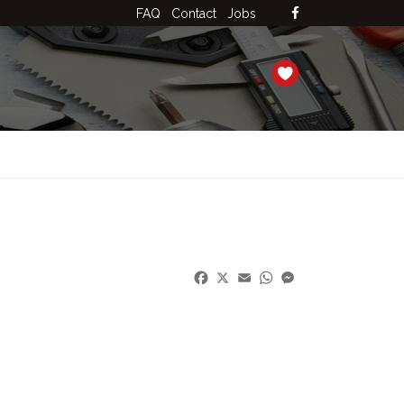
FAQ
Contact
Jobs
Facebook
X
Email
WhatsApp
Messenger