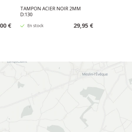
TAMPON ACIER NOIR 2MM
PYREX POUR 
D:130
00 €
29,95 €
En stock
En stock