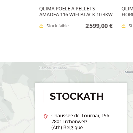
 D:131MM
QLIMA POELE A PELLETS
QLIM
AMADEA 116 WIFI BLACK 10.3KW
FIOR
48,95 €
2 599,00 €
Stock faible
St
STOCKATH
Chaussée de Tournai, 196
7801 Irchonwelz
(Ath) Belgique