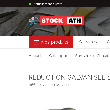
Actuellement ouvert
StockAth
Services
C
Nos produits
Accueil
Catalogue
Sanitaire
Chauffa
REDUCTION GALVANISEE 1
Réf
: SANIREDUGALVA11