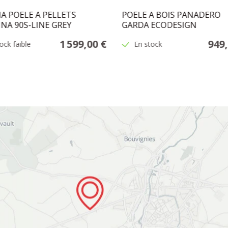
A POELE A PELLETS
POELE A BOIS PANADERO
INA 90S-LINE GREY
GARDA ECODESIGN
1 599,00 €
949,
ock faible
En stock