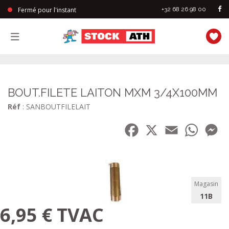
Fermé pour l'instant
+32 68 26 98 00
StockAth
BOUT.FILETE LAITON MXM 3/4X100MM
Réf
: SANBOUTFILELAIT
Facebook
X
Email
WhatsA
Me
Magasin
11B
6,95 € TVAC