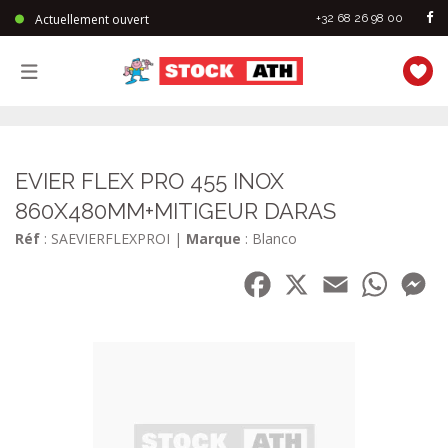
Actuellement ouvert
+32 68 26 98 00
StockAth
EVIER FLEX PRO 455 INOX
860X480MM+MITIGEUR DARAS
Réf
: SAEVIERFLEXPROI
|
Marque
: Blanco
Facebook
X
Email
WhatsA
Me